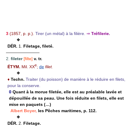
3
(1857, p. p.).
Tirer (un métal) à la filière.
⇒
Tréfilerie.
❖
DÉR.
1.
Filetage, fileté.
————————
2.
fileter
[filte]
v. tr.
e
ÉTYM.
Mil. XX
;
de
filet.
❖
♦
Techn.
Traiter (du poisson) de manière à le réduire en filets,
pour la conserve.
0
Quant à la morue filetée, elle est au préalable lavée et
dépouillée de sa peau. Une fois réduite en filets, elle est
mise en paquets (…)
Albert Boyer,
les Pêches maritimes, p. 112.
❖
DÉR.
2.
Filetage.