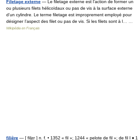
Filetage externe
— Le filetage externe est l’action de former un
ou plusieurs filets hélicoïdaux ou pas de vis à la surface externe
d’un cylindre. Le terme filetage est improprement employé pour
désigner l’aspect des filet ou pas de vis. Si les filets sont à l… …
Wikipédia en Français
filière
— [ filjɛr ] n. f. • 1352 « fil »; 1244 « pelote de fil »; de fil I ♦ 1