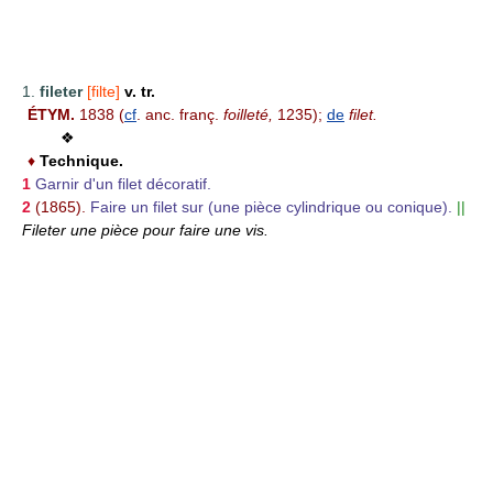
1.
fileter
[filte]
v. tr.
ÉTYM.
1838 (
cf
. anc. franç.
foilleté,
1235);
de
filet.
❖
♦
Technique.
1
Garnir d'un filet décoratif.
2
(1865).
Faire un filet sur (une pièce cylindrique ou conique).
||
Fileter une pièce pour faire une vis.