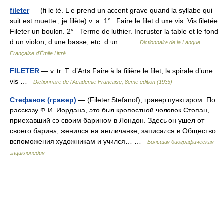
fileter
— (fi le té. L e prend un accent grave quand la syllabe qui
suit est muette ; je filète) v. a. 1° Faire le filet d une vis. Vis filetée.
Fileter un boulon. 2° Terme de luthier. Incruster la table et le fond
d un violon, d une basse, etc. d un… …
Dictionnaire de la Langue
Française d'Émile Littré
FILETER
— v. tr. T. d’Arts Faire à la filière le filet, la spirale d’une
vis …
Dictionnaire de l'Academie Francaise, 8eme edition (1935)
Стефанов (гравер)
— (Fileter Stefanof); гравер пунктиром. По
рассказу Ф.И. Иордана, это был крепостной человек Степан,
приехавший со своим барином в Лондон. Здесь он ушел от
своего барина, женился на англичанке, записался в Общество
вспоможения художникам и учился… …
Большая биографическая
энциклопедия