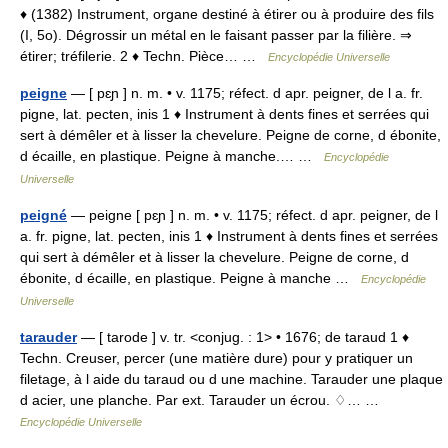
♦ (1382) Instrument, organe destiné à étirer ou à produire des fils
(I, 5o). Dégrossir un métal en le faisant passer par la filière. ⇒
étirer; tréfilerie. 2 ♦ Techn. Pièce… …
Encyclopédie Universelle
peigne
— [ pɛɲ ] n. m. • v. 1175; réfect. d apr. peigner, de l a. fr.
pigne, lat. pecten, inis 1 ♦ Instrument à dents fines et serrées qui
sert à démêler et à lisser la chevelure. Peigne de corne, d ébonite,
d écaille, en plastique. Peigne à manche.… …
Encyclopédie
Universelle
peigné
— peigne [ pɛɲ ] n. m. • v. 1175; réfect. d apr. peigner, de l
a. fr. pigne, lat. pecten, inis 1 ♦ Instrument à dents fines et serrées
qui sert à démêler et à lisser la chevelure. Peigne de corne, d
ébonite, d écaille, en plastique. Peigne à manche …
Encyclopédie
Universelle
tarauder
— [ tarode ] v. tr. <conjug. : 1> • 1676; de taraud 1 ♦
Techn. Creuser, percer (une matière dure) pour y pratiquer un
filetage, à l aide du taraud ou d une machine. Tarauder une plaque
d acier, une planche. Par ext. Tarauder un écrou. ♢… …
Encyclopédie Universelle