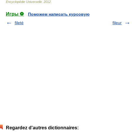
Encyclopédie Universelle
.
2012
.
Игры ⚽
Поможем написать курсовую
fileté
fileur
Regardez d'autres dictionnaires: