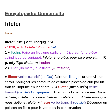
Encyclopédie Universelle
fileter
fileter
fileter
[ filte ]
v. tr.
<conjug. : 5>
• 1838;
a. fr.
foilleté
1235; de
filet
1
♦
Techn.
Faire un filet, une saillie en hélice sur (une pièce
cylindrique ou conique).
Fileter une pièce pour faire une vis.
—
P.
p. adj.
Tige filetée.
⇒
boulon
.
2
♦
Tirer (un métal) à la filière
(
⇒
tréfilerie
)
.
●
fileter
verbe transitif
(
de
filet
)
Faire un
filetage
sur une vis, un
écrou. Souligner les contours de certaines pièces de cuir par un
trait fin, imprimé en léger creux. ●
fileter
(difficultés)
verbe
transitif
(
de
filet
)
Conjugaison
Attention à l'alternance
e/è : fileter ;
je filète
,
il filète
, mais
nous filetons ; il filètera ; qu'il filète
mais
que
nous filetions ; fileté
. ●
fileter
verbe transitif
(
de
filet
)
Découper un
poisson en filets pour la vente ou la conservation.