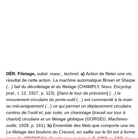
DÉR.
Filetage,
subst. masc., technol.
a)
Action de fileter une vis;
résultat de cette action.
La machine automatique Brown et Sharpe
(...) fait du décolletage et du filetage
(CHAMPLY,
Nouv. Encyclop.
prat.,
t. 12, 1927, p. 113). [
Dans le tour de précision
]
(...) le
mouvement circulaire du porte-outil (...) est commandé à la main
ou mécaniquement (...) ce qui permet un déplacement circulaire
continu de l'outil et, par suite, un chariotage
[
travail sur tour à
chariot
]
circulaire et un filetage globique
(GORGEU,
Machines-
outils,
1928, p. 161).
b)
Ensemble des filets que comporte une vis.
Le filetage des boulons du Creusot, en saillie sur le fût est à forme