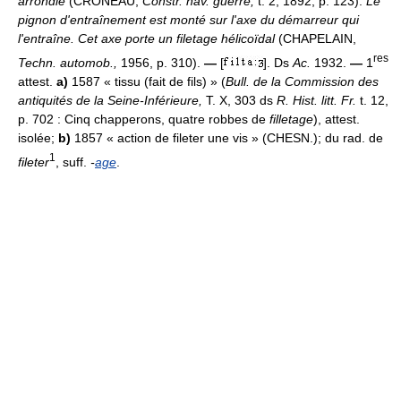
arrondie
(CRONEAU,
Constr. nav. guerre,
t. 2, 1892, p. 123).
Le
pignon d'entraînement est monté sur l'axe du démarreur qui
l'entraîne. Cet axe porte un filetage hélicoïdal
(CHAPELAIN,
res
Techn. automob.,
1956, p. 310).
—
[
]. Ds
Ac.
1932.
—
1
attest.
a)
1587 « tissu (fait de fils) » (
Bull. de la Commission des
antiquités de la Seine-Inférieure,
T. X, 303 ds
R. Hist. litt. Fr.
t. 12,
p. 702 : Cinq chapperons, quatre robbes de
filletage
), attest.
isolée;
b)
1857 « action de fileter une vis » (CHESN.); du rad. de
1
fileter
, suff.
-
age
.