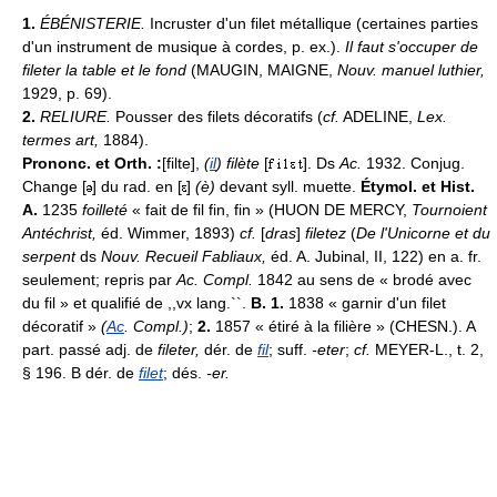
1.
ÉBÉNISTERIE.
Incruster d'un filet métallique (certaines parties
d'un instrument de musique à cordes, p. ex.).
Il faut s'occuper de
fileter la table et le fond
(MAUGIN, MAIGNE,
Nouv. manuel luthier,
1929, p. 69).
2.
RELIURE.
Pousser des filets décoratifs (
cf.
ADELINE,
Lex.
termes art,
1884).
Prononc. et Orth. :
[filte],
(
il
) filète
[
]. Ds
Ac.
1932. Conjug.
Change [
] du rad. en [
]
(è)
devant syll. muette.
Étymol. et Hist.
A.
1235
foilleté
« fait de fil fin, fin » (HUON DE MERCY,
Tournoient
Antéchrist,
éd. Wimmer, 1893)
cf.
[
dras
]
filetez
(
De l'Unicorne et du
serpent
ds
Nouv. Recueil Fabliaux,
éd. A. Jubinal, II, 122) en a. fr.
seulement; repris par
Ac. Compl.
1842 au sens de « brodé avec
du fil » et qualifié de ,,vx lang.``.
B. 1.
1838 « garnir d'un filet
décoratif »
(
Ac
. Compl.)
;
2.
1857 « étiré à la filière » (CHESN.). A
part. passé adj. de
fileter,
dér. de
fil
; suff.
-eter
;
cf.
MEYER-L., t. 2,
§ 196. B dér. de
filet
; dés.
-er.