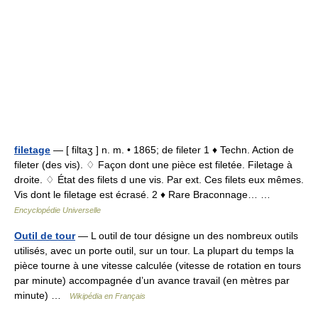
filetage
— [ filtaʒ ] n. m. • 1865; de fileter 1 ♦ Techn. Action de
fileter (des vis). ♢ Façon dont une pièce est filetée. Filetage à
droite. ♢ État des filets d une vis. Par ext. Ces filets eux mêmes.
Vis dont le filetage est écrasé. 2 ♦ Rare Braconnage… …
Encyclopédie Universelle
Outil de tour
— L outil de tour désigne un des nombreux outils
utilisés, avec un porte outil, sur un tour. La plupart du temps la
pièce tourne à une vitesse calculée (vitesse de rotation en tours
par minute) accompagnée d’un avance travail (en mètres par
minute) …
Wikipédia en Français