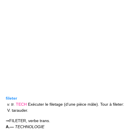
fileter
v.
tr.
TECH
Exécuter le filetage (d'une pièce mâle). Tour à fileter:
V. tarauder.
⇒FILETER, verbe trans.
A.—
TECHNOLOGIE