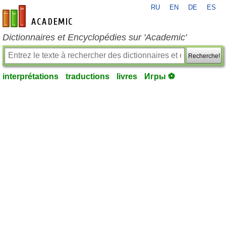
RU
EN
DE
ES
fr-academic.com
Dictionnaires et Encyclopédies sur 'Academic'
Recherche!
interprétations
traductions
livres
Игры ⚽